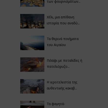
των φουρνισμάτων...
Χέλι, μια απίθανη
ιστορία που αναδύ...
Τα θερινά ποιήματα
του Αιγαίου
Πιλάφι με πεταλίδες ή
πατελιόρυζο...
Η ιεροτελεστία της
αυθεντικής κακαβ...
Τα φαγητά-