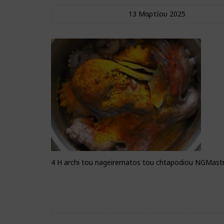
13 Μαρτίου 2025
4 H archi tou nageirematos tou chtapodiou NGMa