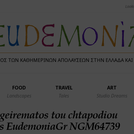
ΜΌΣ ΤΩΝ ΚΑΘΗΜΕΡΙΝΏΝ ΑΠΟΛΑΎΣΕΩΝ ΣΤΗΝ ΕΛΛΆΔΑ ΚΑΙ
FOOD
TRAVEL
ART
Landscapes
Tales
Studio Dreams
ageirematos tou chtapodiou
s EudemoniaGr NGM64739