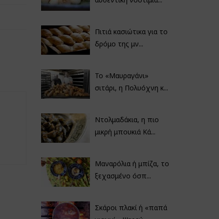
Πιτιά κασιώτικα για το
δρόμο της μν...
Το «Μαυραγάνι»
σιτάρι, η Πολυόχνη κ...
Ντολμαδάκια, η πιο
μικρή μπουκιά Κά...
Μαναρόλια ή μπίζα, το
ξεχασμένο όσπ...
Σκάροι πλακί ή «παπά