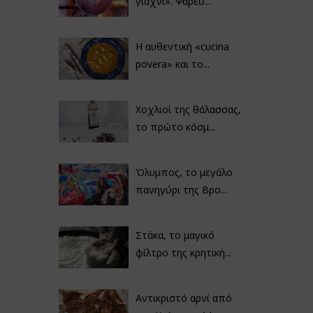
γιαχνί». Ψαρεύ...
Η αυθεντική «cucina
povera» και το...
Χοχλιοί της θάλασσας,
το πρώτο κόσμ...
Όλυμπος, το μεγάλο
πανηγύρι της Βρο...
Στάκα, το μαγικό
φίλτρο της κρητική...
Αντικριστό αρνί από