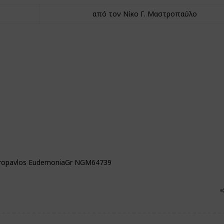
από τον Νίκο Γ. Μαστροπαύλο
stropavlos EudemoniaGr NGM64739