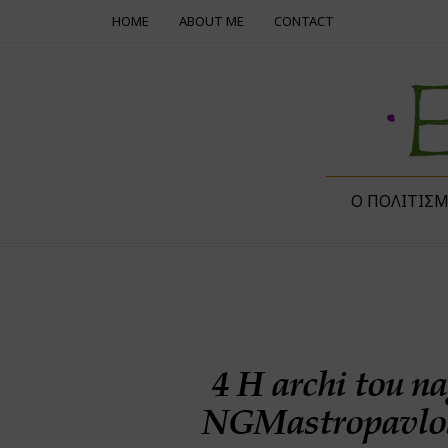
HOME
ABOUT ME
CONTACT
Ο ΠΟΛΙΤΙΣ
4 H archi tou n
NGMastropavlo